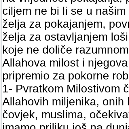
ciljem ne bi li se u našim
želja za pokajanjem, pov
želja za ostavljanjem loš
koje ne doliče razumnom 
Allahova milost i njegova
pripremio za pokorne ro
1- Pvratkom Milostivom č
Allahovih miljenika, onih
čovjek, muslima, očekiva
imamo priliku još na dun