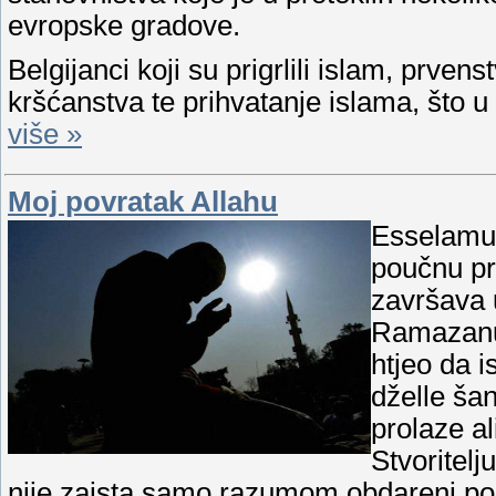
evropske gradove.
Belgijanci koji su prigrlili islam, prven
kršćanstva te prihvatanje islama, što
više »
Moj povratak Allahu
Esselamu 
poučnu pr
završava
Ramazanu,
htjeo da i
dželle ša
prolaze a
Stvoritelj
nije,zaista samo razumom obdareni pou