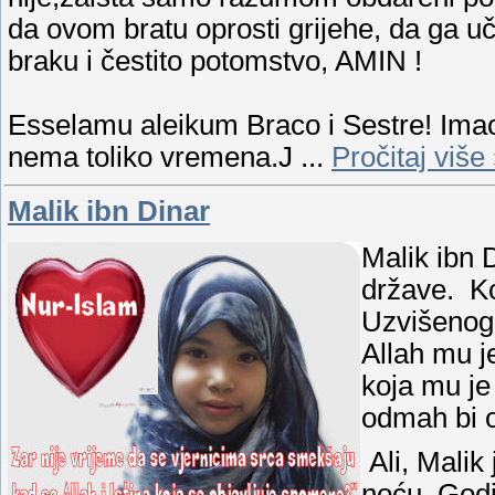
da ovom bratu oprosti grijehe, da ga u
braku i čestito potomstvo, AMIN !
Esselamu aleikum Braco i Sestre! Imao 
nema toliko vremena.J
...
Pročitaj više
Malik ibn Dinar
Malik ibn 
države. K
Uzvišenog 
Allah mu j
koja mu je
odmah bi o
Ali, Malik 
noću. Godin