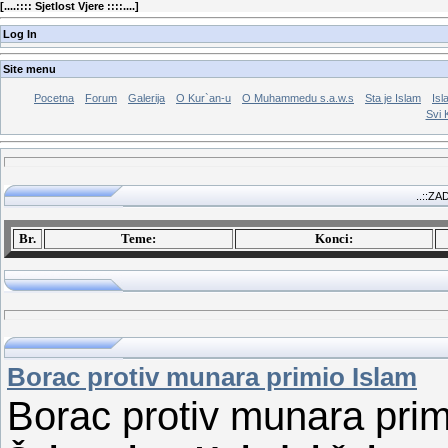
[
....:::: Sjetlost Vjere ::::....
]
Log In
Site menu
Pocetna
Forum
Galerija
O Kur`an-u
O Muhammedu s.a.w.s
Sta je Islam
Isl
Svi 
..::ZA
Br.
Teme:
Konci:
Borac protiv munara primio Islam
Borac protiv munara prim