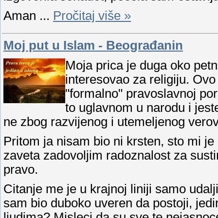
Aman
...
Pročitaj više »
Moj put u Islam - Beograđanin
Moja prica je duga oko pet
interesovao za religiju. Ovo 
"formalno" pravoslavnoj poro
to uglavnom u narodu i jeste,
ne zbog razvijenog i utemeljenog verov
Pritom ja nisam bio ni krsten, sto mi j
zaveta zadovoljim radoznalost za sustin
pravo.
Citanje me je u krajnoj liniji samo udal
sam bio duboko uveren da postoji, jedin
ljudima? Misleci da su sve te nejasnoce