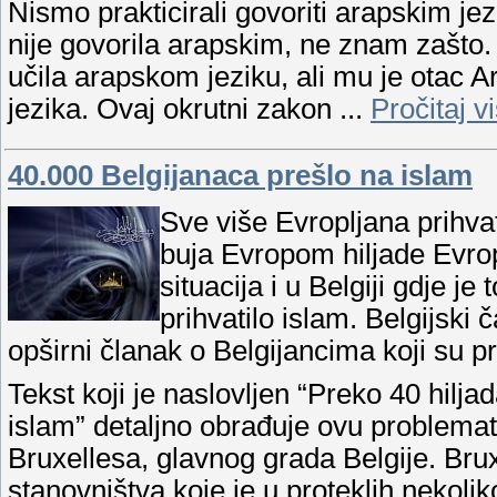
Nismo prakticirali govoriti arapskim je
nije govorila arapskim, ne znam zašto.
učila arapskom jeziku, ali mu je otac 
jezika. Ovaj okrutni zakon
...
Pročitaj v
40.000 Belgijanaca prešlo na islam
Sve više Evropljana prihva
buja Evropom hiljade Evrop
situacija i u Belgiji gdje j
prihvatilo islam. Belgijsk
opširni članak o Belgijancima koji su pri
Tekst koji je naslovljen “Preko 40 hilja
islam” detaljno obrađuje ovu problem
Bruxellesa, glavnog grada Belgije. Bru
stanovništva koje je u proteklih nekoli