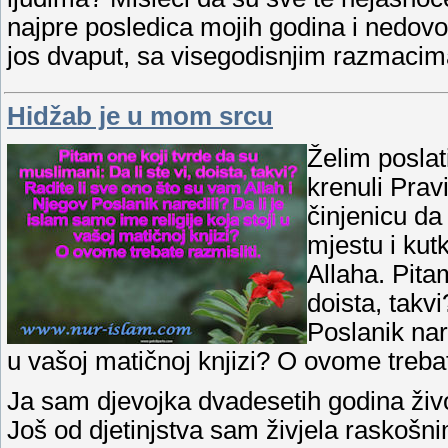
najpre posledica mojih godina i nedovo
jos dvaput, sa visegodisnjim razmacim
Hidžab je u mom srcu
Želim poslat
krenuli Prav
činjenicu da
mjestu i kut
Allaha. Pita
doista, takv
Poslanik nare
u vašoj matičnoj knjizi? O ovome trebat
Ja sam djevojka dvadesetih godina živo
Još od djetinjstva sam živjela raskošn