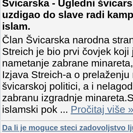
Švicarska - Ugledni švicarsk
uzdigao do slave radi kampa
islam.
Član Švicarska narodna strank
Streich je bio prvi čovjek ko
nametanje zabrane minareta, 
Izjava Streich-a o prelaženju 
švicarskoj politici, a i nelag
zabranu izgradnje minareta.St
islamski pok
...
Pročitaj više 
Da li je moguce steci zadovoljstvo l