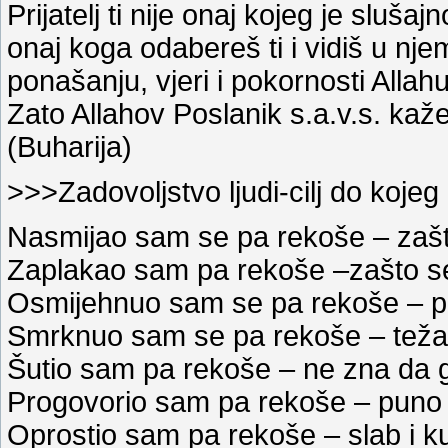
Prijatelj ti nije onaj kojeg je slušajn
onaj koga odabereš ti i vidiš u n
ponašanju, vjeri i pokornosti Allahu
Zato Allahov Poslanik s.a.v.s. kaže
(Buharija)
>>>Zadovoljstvo ljudi-cilj do koj
Nasmijao sam se pa rekoše – zašt
Zaplakao sam pa rekoše –zašto s
Osmijehnuo sam se pa rekoše – pr
Smrknuo sam se pa rekoše – teža
Šutio sam pa rekoše – ne zna da g
Progovorio sam pa rekoše – puno 
Oprostio sam pa rekoše – slab i kuk