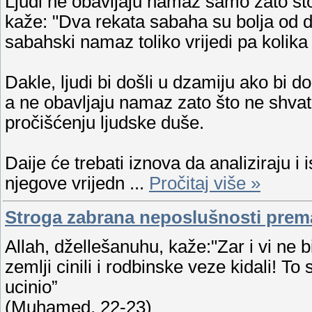
Ljudi ne obavljaju namaz samo zato što
kaže: "Dva rekata sabaha su bolja od 
sabahski namaz toliko vrijedi pa kolika
Dakle, ljudi bi došli u dzamiju ako bi d
a ne obavljaju namaz zato što ne shvat
pročišćenju ljudske duše.
Daije će trebati iznova da analiziraju i
njegove vrijedn
...
Pročitaj više »
Stroga zabrana neposlušnosti prema 
Allah, džellešanuhu, kaže:"Zar i vi ne b
zemlji cinili i rodbinske veze kidali! To 
ucinio”
(Muhamed, 22-23)