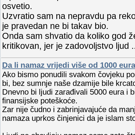
osvetio.
Uzvratio sam na nepravdu pa rekoš
je pravedan ne bi takav bio.
Onda sam shvatio da koliko god že
kritikovan, jer je zadovoljstvo ljud
.
Da li namaz vrijedi više od 1000 eur
Ako bismo ponudili svakom čovjeku po
bi, bez sumnje naše dzamije bile krcato
Dnevno bi ljudi zarađivali 5000 eura i bi
finansijske poteškoće.
Zar nije čudno i zabrinjavajuće da ma
namaza uprkos činjenici da je islam st