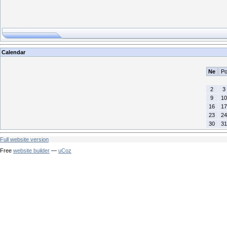
Calendar
Ne
P
2
3
9
10
16
17
23
24
30
31
Full website version
Free
website builder
—
uCoz