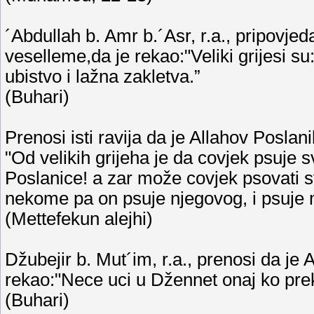
´Abdullah b. Amr b.´Asr, r.a., pripovjeda
veselleme,da je rekao:"Veliki grijesi s
ubistvo i lažna zakletva.”
(Buhari)
Prenosi isti ravija da je Allahov Poslani
"Od velikih grijeha je da covjek psuje 
Poslanice! a zar može covjek psovati s
nekome pa on psuje njegovog, i psuj
(Mettefekun alejhi)
Džubejir b. Mut´im, r.a., prenosi da je 
rekao:"Nece uci u Džennet onaj ko pre
(Buhari)