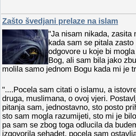
Zašto švedjani prelaze na islam
"Ja nisam nikada, zasita 
kada sam se pitala zasto 
odgovore u koje bi mogla 
Bog, ali sam bila jako zb
molila samo jednom Bogu kada mi je tr
"....Pocela sam citati o islamu, a isto
druga, muslimana, o ovoj vjeri. Postav
pitanja sam, jednostavno, sto posto prih
sto sam mogla razumijeti, sto mi je bilo 
pa sam se zbog toga odlucila da bud
izgovorila sehadet, pocela sam ostavlja