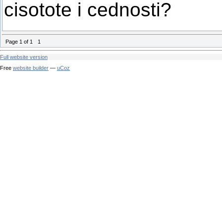
cisotote i cednosti?
Page
1
of
1
1
Full website version
Free
website builder
—
uCoz