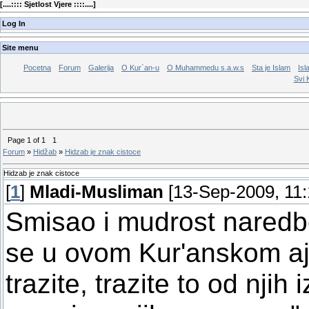
[
....:::: Sjetlost Vjere ::::....
]
Log In
Site menu
Pocetna
Forum
Galerija
O Kur`an-u
O Muhammedu s.a.w.s
Sta je Islam
Isl
Svi 
Page
1
of
1
1
Forum
»
Hidžab
»
Hidzab je znak cistoce
Hidzab je znak cistoce
[
1
]
Mladi-Musliman
[13-Sep-2009, 11
Smisao i mudrost naredb
se u ovom Kur'anskom aje
trazite, trazite to od njih 