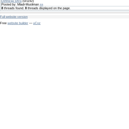
Definicija sihra
(
0
/
1192
)
Posted by:
Mladi-Musliman
»»
8
threads found.
8
threads displayed on the page.
Full website version
Free
website builder
—
uCoz