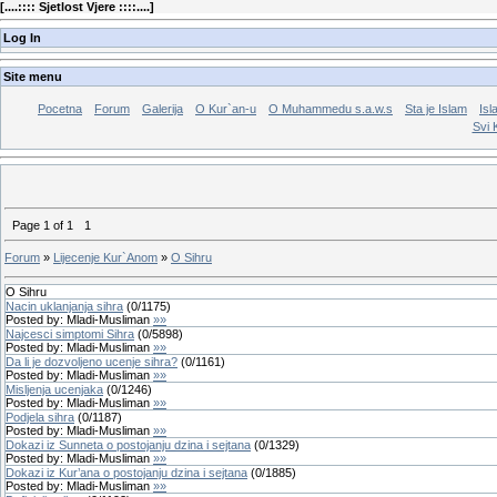
[
....:::: Sjetlost Vjere ::::....
]
Log In
Site menu
Pocetna
Forum
Galerija
O Kur`an-u
O Muhammedu s.a.w.s
Sta je Islam
Isl
Svi 
Page
1
of
1
1
Forum
»
Lijecenje Kur`Anom
»
O Sihru
O Sihru
Nacin uklanjanja sihra
(
0
/
1175
)
Posted by:
Mladi-Musliman
»»
Najcesci simptomi Sihra
(
0
/
5898
)
Posted by:
Mladi-Musliman
»»
Da li je dozvoljeno ucenje sihra?
(
0
/
1161
)
Posted by:
Mladi-Musliman
»»
Misljenja ucenjaka
(
0
/
1246
)
Posted by:
Mladi-Musliman
»»
Podjela sihra
(
0
/
1187
)
Posted by:
Mladi-Musliman
»»
Dokazi iz Sunneta o postojanju dzina i sejtana
(
0
/
1329
)
Posted by:
Mladi-Musliman
»»
Dokazi iz Kur’ana o postojanju dzina i sejtana
(
0
/
1885
)
Posted by:
Mladi-Musliman
»»