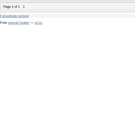
Page
1
of
1
1
Full website version
Free
website builder
—
uCoz