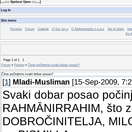
[
....:::: Sjetlost Vjere ::::....
]
Log In
Site menu
Pocetna
Forum
Galerija
O Kur`an-u
O Muhammedu s.a.w.s
Sta je Islam
Isl
Svi 
Page
1
of
1
1
Forum
»
Pristup
»
Čime počinjemo svaki dobar posao?
Čime počinjemo svaki dobar posao?
[
1
]
Mladi-Musliman
[15-Sep-2009, 7:
Svaki dobar posao počin
RAHMĀNIRRAHIM, što z
DOBROČINITELJA, MILO