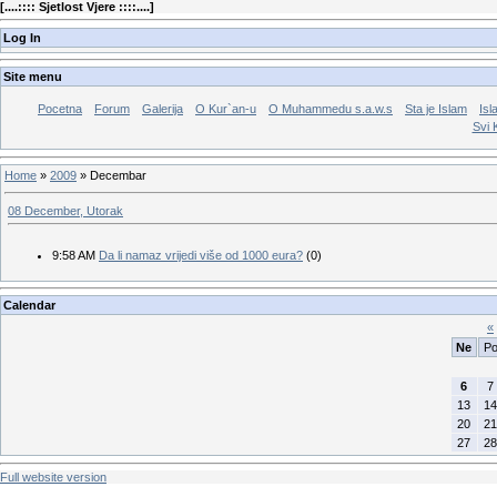
[
....:::: Sjetlost Vjere ::::....
]
Log In
Site menu
Pocetna
Forum
Galerija
O Kur`an-u
O Muhammedu s.a.w.s
Sta je Islam
Isl
Svi 
Home
»
2009
»
Decembar
08 December, Utorak
9:58 AM
Da li namaz vrijedi više od 1000 eura?
(0)
Calendar
«
Ne
P
6
7
13
14
20
21
27
28
Full website version