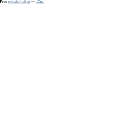
Free
website builder
—
uCoz