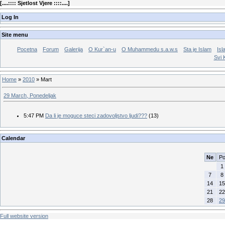
[
....:::: Sjetlost Vjere ::::....
]
Log In
Site menu
Pocetna
Forum
Galerija
O Kur`an-u
O Muhammedu s.a.w.s
Sta je Islam
Isl
Svi 
Home
»
2010
»
Mart
29 March, Ponedeljak
5:47 PM
Da li je moguce steci zadovoljstvo ljudi???
(13)
Calendar
Ne
P
1
7
8
14
15
21
22
28
29
Full website version