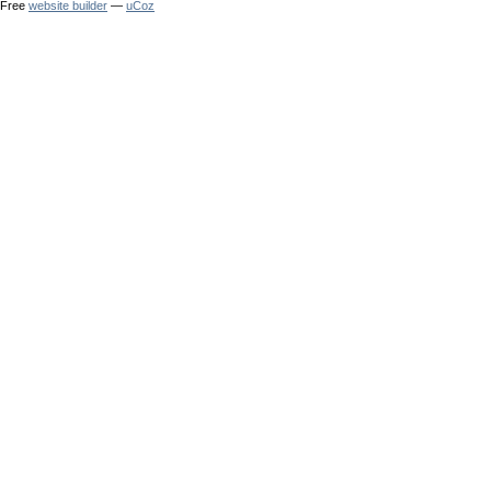
Free
website builder
—
uCoz