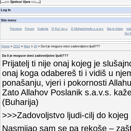
[
....:::: Sjetlost Vjere ::::....
]
Log In
Site menu
Pocetna
Forum
Galerija
O Kur`an-u
O Muhammedu s.a.w.s
Sta je Islam
Isl
Svi 
Home
»
2010
»
Mart
»
29
» Da li je moguce steci zadovoljstvo ljudi???
Da li je moguce steci zadovoljstvo ljudi???
Prijatelj ti nije onaj kojeg je slušajn
onaj koga odabereš ti i vidiš u n
ponašanju, vjeri i pokornosti Allahu
Zato Allahov Poslanik s.a.v.s. kaže
(Buharija)
>>>Zadovoljstvo ljudi-cilj do koj
Nasmijao sam se pa rekoše – zašt