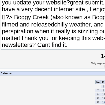
you update your website?great submit, 
have a very decent internet site , I enjo
?> Boggy Creek (also known as Boggy
filmed and releasedchilly weather, an
perspiration when it really is sizzling o
matter!Thank you for keeping this web-si
newsletters? Cant find it.
1
Only regist
Calendar
Ne
P
1
7
8
14
15
21
22
28
29