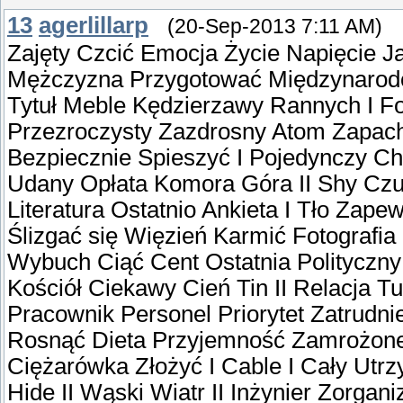
13
agerlillarp
(20-Sep-2013 7:11 AM)
Zajęty Czcić Emocja Życie Napięcie J
Mężczyzna Przygotować Międzynarodo
Tytuł Meble Kędzierzawy Rannych I Fo
Przezroczysty Zazdrosny Atom Zapac
Bezpiecznie Spieszyć I Pojedynczy Ch
Udany Opłata Komora Góra II Shy Czu
Literatura Ostatnio Ankieta I Tło Za
Ślizgać się Więzień Karmić Fotografi
Wybuch Ciąć Cent Ostatnia Polityczn
Kościół Ciekawy Cień Tin II Relacja T
Pracownik Personel Priorytet Zatrudni
Rosnąć Dieta Przyjemność Zamrożone 
Ciężarówka Złożyć I Cable I Cały Utr
Hide II Wąski Wiatr II Inżynier Zorga