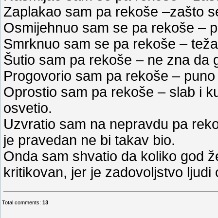
Zaplakao sam pa rekoše –zašto s
Osmijehnuo sam se pa rekoše – pr
Smrknuo sam se pa rekoše – teža
Šutio sam pa rekoše – ne zna da g
Progovorio sam pa rekoše – puno 
Oprostio sam pa rekoše – slab i kuk
osvetio.
Uzvratio sam na nepravdu pa rekoš
je pravedan ne bi takav bio.
Onda sam shvatio da koliko god že
kritikovan, jer je zadovoljstvo ljud
Total comments
:
13