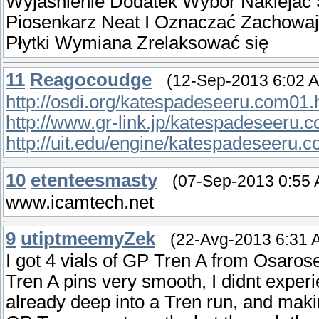
Wyjaśnienie Dodatek Wybór Naklejać
Piosenkarz Neat I Oznaczać Zachowaj I
Płytki Wymiana Zrelaksować się
11
Reagocoudge
(12-Sep-2013 6:02 
http://osdi.org/katespadeseeru.com01.
http://www.gr-link.jp/katespadeseeru.
http://uit.edu/engine/katespadeseeru.
10
etenteesmasty
(07-Sep-2013 0:55
www.icamtech.net
9
utiptmeemyZek
(22-Avg-2013 6:31 
I got 4 vials of GP Tren A from Osaro
Tren A pins very smooth, I didnt exper
already deep into a Tren run, and maki