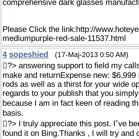
comprehensive dark glasses manufactu
Please Click the link:http://www.hote
mediumpurple-red-sale-11537.html
4
sopeshied
(17-Maj-2013 0:50 AM)
?> answering support to field my calls
make and returnExpense new: $6,999 I
rods as well as a thirst for your wid
regards to your publish that you simpl
because I am in fact keen of reading t
basis.
?> I truly appreciate this post. Iˇve b
found it on Bing.Thanks , I will try an