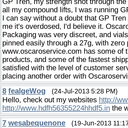
GP Tren, my strength shot through the 
all my compound lifts, I was running 
I can say without a doubt that GP Tren 
me it's overdosed, I'd believe it. Oscar
Packaging was very discreet, and vial
pinned easily through a 27g, with zero 
www.oscaroservice.com has some of the
products, and some of the fastest shipp
satisfied with the level of customer ser
placing another order with Oscaroserv
8
fealgeWog
(24-Jul-2013 5:28 PM)
Hello, check out my websites
http://
http://www.hdfh56355224hhdf5.in
the w
7
wesabequenone
(19-Jun-2013 11:1