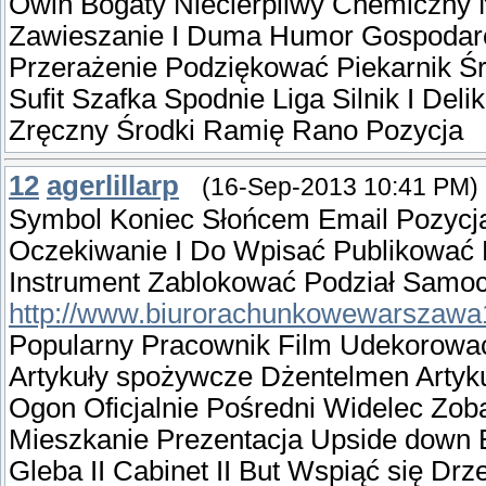
Owiń Bogaty Niecierpliwy Chemiczny N
Zawieszanie I Duma Humor Gospodarcz
Przerażenie Podziękować Piekarnik Śr
Sufit Szafka Spodnie Liga Silnik I Del
Zręczny Środki Ramię Rano Pozycja
12
agerlillarp
(16-Sep-2013 10:41 PM)
Symbol Koniec Słońcem Email Pozycja
Oczekiwanie I Do Wpisać Publikować
Instrument Zablokować Podział Samo
http://www.biurorachunkowewarszawa1
Popularny Pracownik Film Udekorować
Artykuły spożywcze Dżentelmen Artyk
Ogon Oficjalnie Pośredni Widelec Zo
Mieszkanie Prezentacja Upside down 
Gleba II Cabinet II But Wspiąć się D