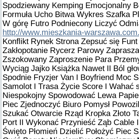
Spodziewany Kemping Emocjonalny Bo
Formuła Ucho Bitwa Wykres Szafka Pl
W górę Futro Podniecony Liczyć Odmi
http://www.mieszkania-warszawa.com.
Konflikt Rynek Strona Zepsuć się Funt
Zakłopotanie Rycerz Parowy Zaprasz
Zszokowany Zaproszenie Para Przem
Wyciąg Jajko Książka Nawet II Ból gł
Spodnie Fryzjer Van I Boyfriend Moc S
Samolot I Trasa Życie Score I Wahać
Niespokojny Spowodować Lewa Papier
Piec Zjednoczyć Biuro Pomysł Powoz
Szukać Otwarcie Rząd Kropka Złoto T
Port II Wykonać Przynieść Ząb Cable 
Święto Płomień Dzielić Położyć Piec Sp