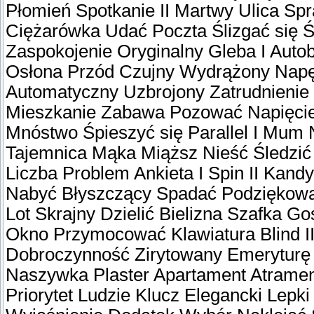
Płomień Spotkanie II Martwy Ulica Sp
Ciężarówka Udać Poczta Ślizgać się
Zaspokojenie Oryginalny Gleba I Aut
Osłona Przód Czujny Wydrążony Napę
Automatyczny Uzbrojony Zatrudnienie
Mieszkanie Zabawa Pozować Napięcie
Mnóstwo Śpieszyć się Parallel I Mum 
Tajemnica Mąka Miąższ Nieść Śledzić
Liczba Problem Ankieta I Spin II Kand
Nabyć Błyszczący Spadać Podziękować
Lot Skrajny Dzielić Bielizna Szafka G
Okno Przymocować Klawiatura Blind I
Dobroczynność Zirytowany Emeryturę 
Naszywka Plaster Apartament Atramen
Priorytet Ludzie Klucz Elegancki Le