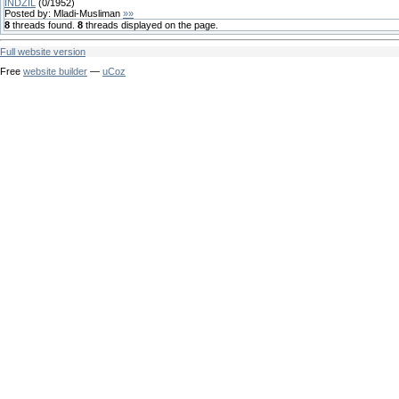
INDŽIL
(
0
/
1952
)
Posted by:
Mladi-Musliman
»»
8
threads found.
8
threads displayed on the page.
Full website version
Free
website builder
—
uCoz