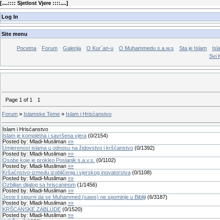
[
....:::: Sjetlost Vjere ::::....
]
Log In
Site menu
Pocetna
Forum
Galerija
O Kur`an-u
O Muhammedu s.a.w.s
Sta je Islam
Isl
Svi 
Page
1
of
1
1
Forum
»
Islamske Teme
»
Islam i Hrisćanstvo
Islam i Hrisćanstvo
Islam je kompletna i savršena vjera
(
0
/
2154
)
Posted by:
Mladi-Musliman
»»
Umjerenost islama u odnosu na židovstvo i kršćanstvo
(
0
/
1392
)
Posted by:
Mladi-Musliman
»»
Osobe koje je prokleo Poslanik s.a.v.s.
(
0
/
1102
)
Posted by:
Mladi-Musliman
»»
Kršaćnstvo-između izobličenja i vjerskog inovatorstva
(
0
/
1108
)
Posted by:
Mladi-Musliman
»»
Ozbiljan dijalog sa hriscaninom
(
1
/
1456
)
Posted by:
Mladi-Musliman
»»
Jeste li sigurni da se Muhammed (saws) ne spominje u Bibliji
(
6
/
3187
)
Posted by:
Mladi-Musliman
»»
KRŠCANSKE ZABLUDE
(
0
/
1520
)
Posted by:
Mladi-Musliman
»»