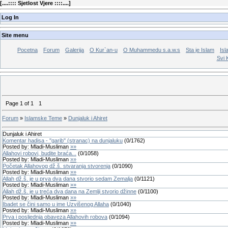
[
....:::: Sjetlost Vjere ::::....
]
Log In
Site menu
Pocetna
Forum
Galerija
O Kur`an-u
O Muhammedu s.a.w.s
Sta je Islam
Isl
Svi 
Page
1
of
1
1
Forum
»
Islamske Teme
»
Dunjaluk i Ahiret
Dunjaluk i Ahiret
Komentar hadisa - ''garib'' (stranac) na dunjaluku
(
0
/
1762
)
Posted by:
Mladi-Musliman
»»
Allahovi robovi, budite braća...
(
0
/
1058
)
Posted by:
Mladi-Musliman
»»
Početak Allahovog dž.š. stvaranja stvorenja
(
0
/
1090
)
Posted by:
Mladi-Musliman
»»
Allah dž.š. je u prva dva dana stvorio sedam Zemalja
(
0
/
1121
)
Posted by:
Mladi-Musliman
»»
Allah dž.š. je u treća dva dana na Zemlji stvorio džinne
(
0
/
1100
)
Posted by:
Mladi-Musliman
»»
Ibadet se čini samo u ime Uzvišenog Allaha
(
0
/
1040
)
Posted by:
Mladi-Musliman
»»
Prva i posljednja obaveza Allahovih robova
(
0
/
1094
)
Posted by:
Mladi-Musliman
»»