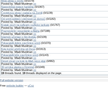
Moja uloga u životu
(
0
/
1079
)
Posted by:
Mladi-Musliman
»»
Nagovještaj pojave haridžija
(
0
/
1067
)
Posted by:
Mladi-Musliman
»»
Čovjekova uloga i zadaća na Zemlji
(
0
/
1139
)
Posted by:
Mladi-Musliman
»»
Od smrti pobjeći i vječnosti se domoći
(
0
/
1182
)
Posted by:
Mladi-Musliman
»»
Kratak osvrt na sufizam i sufijske tarikate
(
0
/
1767
)
Posted by:
Mladi-Musliman
»»
Praznovjerje i pouzdanje u Allaha
(
0
/
7188
)
Posted by:
Mladi-Musliman
»»
Islamski učenjaci o Ibn Arebiju
(
0
/
2109
)
Posted by:
Mladi-Musliman
»»
Pokazatelji dobre završnice-smrti
(
0
/
1070
)
Posted by:
Mladi-Musliman
»»
Koju korist umrli ima od živog
(
0
/
1913
)
Posted by:
Mladi-Musliman
»»
Pokazatelji loše završnice-smrti
(
0
/
1143
)
Posted by:
Mladi-Musliman
»»
Deset stvari za koje te Allah nece pitat
(
0
/
882
)
Posted by:
Mladi-Musliman
»»
30 uzroka ulaska u Dzennet
(
0
/
1049
)
Posted by:
Mladi-Musliman
»»
19
threads found.
19
threads displayed on the page.
Full website version
Free
website builder
—
uCoz